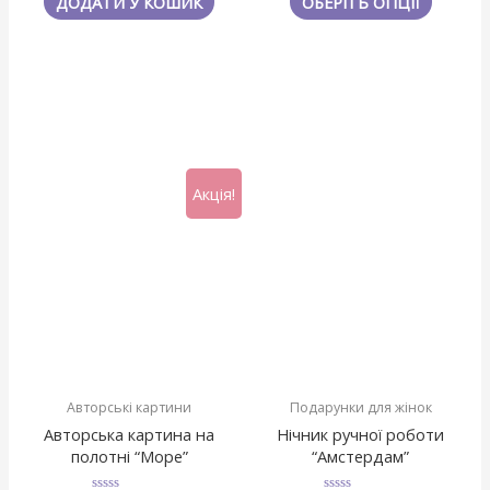
ДОДАТИ У КОШИК
ОБЕРІТЬ ОПЦІЇ
5
5
Акція!
Авторські картини
Подарунки для жінок
Авторська картина на
Нічник ручної роботи
полотні “Море”
“Амстердам”