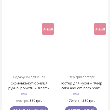
Акція!
Акція!
Подарунки для жінок
Інтер'єрні постери
Скринька-купюрниця
Постер для кухні – “Keep
ручної роботи «Dream»
calm and om nom nom”
Оцінено
Оцінено
650
грн.
580
грн.
170
грн.
–
350
грн.
в
в
0
0
з
з