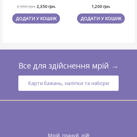
Оцінено
Оцінено
2,900
грн.
2,350
грн.
1,200
грн.
в
в
0
0
з
з
ДОДАТИ У КОШИК
ДОДАТИ У КОШИК
5
5
Все для здійснення мрій →
Карти бажань, наліпки та набори
Мрій, плануй, дій!