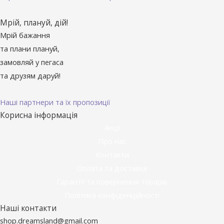
Мрій, плануй, дій!
Мрій бажання
та плани плануй,
замовляй у пегаса
та друзям даруй!
Наші партнери та їх пропозиції
Корисна інформація
Акції
Про нас
Контакти
Оплата та доставка
Гарантії та повернення товарів
Політика конфіденційності
Наші контакти
shop.dreamsland@gmail.com