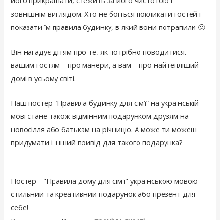
його прикрашати, стежить за його чистотою і
зовнішнім виглядом. Хто не боїться покликати гостей і
показати їм правила будинку, в який вони потрапили 🙂
Він нагадує дітям про те, як потрібно поводитися,
вашим гостям – про манери, а вам – про найтепліший
домі в усьому світі.
Наш постер “Правила будинку для сім’ї” на українській
мові стане також відмінним подарунком друзям на
новосілля або батькам на річницю. А може ти можеш
придумати і інший привід для такого подарунка?
Постер - "Правила дому для сім'ї" українською мовою -
стильний та креативний подарунок або презент для
себе!