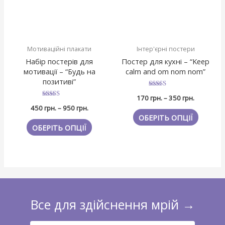
Мотиваційні плакати
Інтер'єрні постери
Набір постерів для
Постер для кухні – “Keep
мотивації – “Будь на
calm and om nom nom”
позитиві”
Оцінено в
170
грн.
–
350
грн.
4.6666666666667
Оцінено в
з 5
450
грн.
–
950
грн.
4.6666666666667
з 5
ОБЕРІТЬ ОПЦІЇ
ОБЕРІТЬ ОПЦІЇ
Все для здійснення мрій →