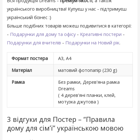
Вся продукція Dreams -
преміум-якості
, а також
українського виробництва! Купуєш у нас - підтримуєш
український бізнес :)
Більше подібних товарів можеш подивитися в категорії:
-
Подарунки для дому та офісу
-
Креативні постери
-
Подарунки для вчителів
-
Подарунки на Новий рік
.
Формат постера
А3, А4
Матеріал
матовий фотопапір (230 g)
Рамка
Без рамки, Дерев'яна рамка
Dreams
( 4 дерев'яні планки, клей,
мотузка джутова )
3 відгуки для
Постер – “Правила
дому для сім’ї” українською мовою