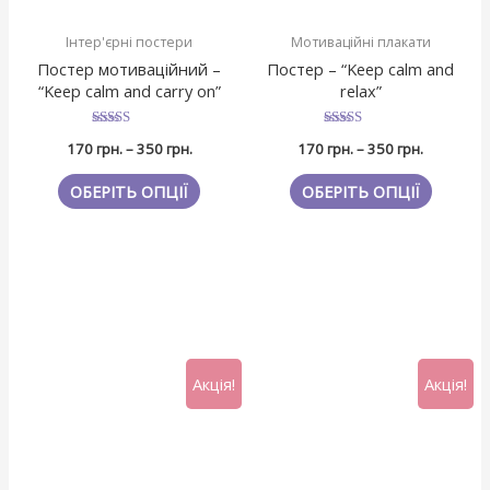
Інтер'єрні постери
Мотиваційні плакати
Постер мотиваційний –
Постер – “Keep calm and
“Keep calm and carry on”
relax”
Оцінено в
Оцінено в
170
грн.
–
350
грн.
170
грн.
–
350
грн.
4.6666666666667
4.6666666666667
з 5
з 5
ОБЕРІТЬ ОПЦІЇ
ОБЕРІТЬ ОПЦІЇ
Акція!
Акція!