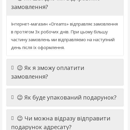
замовлення?
Інтернет
-
магазин
«
Dreams
»
відправляє
замовлення
в
протягом 3х
робочих
днів
.
При
цьому
більшу
частину
замовлень
ми
відправляємо
на
наступний
день
після
їх
оформлення
.
😉 Як я зможу оплатити
замовлення?
😉 Як буде упакований подарунок?
😉 Чи можна відразу відправити
подарунок адресату?