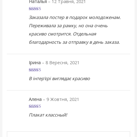
Наталья
–
12 Травня, 2021
Оцінено в
5
Заказала постер в подарок молодоженам.
з 5
Переживала за рамку, но она очень
красиво смотрится. Отдельная
благодарность за отправку в день заказа.
Ірина
–
8 Вересня, 2021
Оцінено
В інтер’єрі виглядає красиво
в
4
з 5
Алена
–
9 Жовтня, 2021
Оцінено в
5
Плакат классный!
з 5