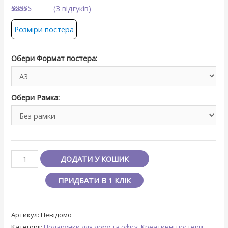
(
3
відгуків)
Рейтинг
3
4.6666666666667
Розміри постера
з 5 на
основі
опитування
покупців
Обери Формат постера:
Обери Рамка:
ДОДАТИ У КОШИК
ПРИДБАТИ В 1 КЛІК
Артикул:
Невідомо
Категорії:
Подарунки для дому та офісу
,
Креативні постери
,