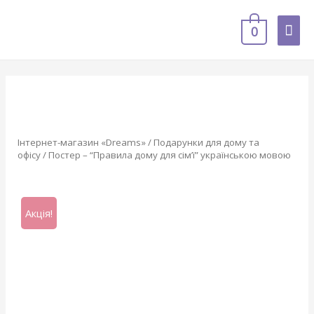
0
Інтернет-магазин «Dreams»
/
Подарунки для дому та
офісу
/ Постер – “Правила дому для сім’ї” українською мовою
Акція!