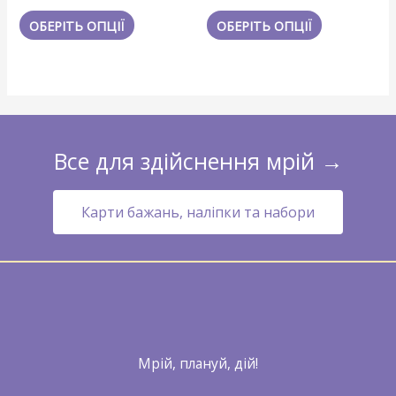
0
0
з
з
ОБЕРІТЬ ОПЦІЇ
ОБЕРІТЬ ОПЦІЇ
5
5
Все для здійснення мрій →
Карти бажань, наліпки та набори
Мрій, плануй, дій!