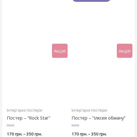
Акція!
Акція!
Інтер'єрні постери
Інтер'єрні постери
Постер – “Rock Star”
Постер – “Ілюзія обману”
Оцінено
Оцінено
170
грн.
–
350
грн.
170
грн.
–
350
грн.
в
в