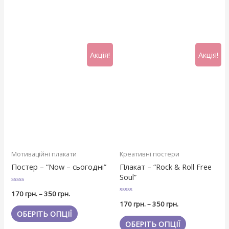
Акція!
Акція!
Мотиваційні плакати
Креативні постери
Постер – “Now – сьогодні”
Плакат – “Rock & Roll Free
Soul”
Оцінено
170
грн.
–
350
грн.
в
Оцінено
0
170
грн.
–
350
грн.
в
з
0
ОБЕРІТЬ ОПЦІЇ
5
з
ОБЕРІТЬ ОПЦІЇ
5