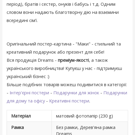
період), братів і сестер, онуків і бабусь і т.д. Одним
словом вони надають благотворну дію на взаємини
всередині сім’ї.
Оригінальний постер-картина - "Маки" - стильний та
креативний подарунок або презент для себе!
Вся продукція Dreams -
преміум-якості
, а також
українського виробництва! Купуєш у нас - підтримуєш
український бізнес :)
Більше подібних товарів можеш подивитися в категорії:
-
Інтер'єрні постери
-
Подарунки для жінок
-
Подарунки
для дому та офісу
-
Креативні постери
.
Матеріал
матовий фотопапір (230 g)
Рамка
Без рамки, Дерев'яна рамка
Dreams