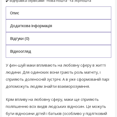
✔️ Відправка сервісами "Нова пошта" та Укрпошта
Опис
Додаткова інформація
Відгуки (0)
Відеоогляд
У фен-шуй маки впливають на любовну сферу в житті
людини. Для одиноких вони грають роль магніту, і
сприяють доленосній зустрічі. А в уже сформованій парі
допоможуть людям знайти взаєморозуміння.
Крім впливу на любовну сферу, маки ще сприяють
поліпшенню всіх видів людських відносин. Це можуть
бути відносини дітей і батьків (особливо у підлітковий