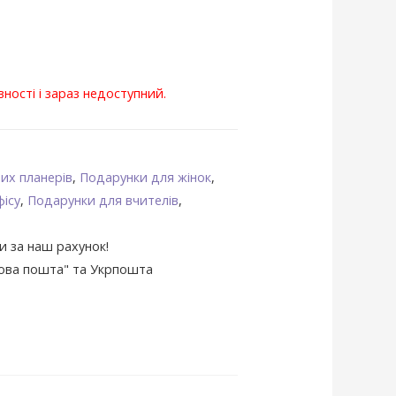
вності і зараз недоступний.
их планерів
,
Подарунки для жінок
,
фісу
,
Подарунки для вчителів
,
и за наш рахунок!
Нова пошта" та Укрпошта