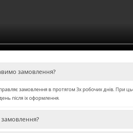
авимо замовлення?
правляє
замовлення
в
протягом 3х
робочих
днів
.
При
ць
день
після
їх
оформлення
.
и замовлення?