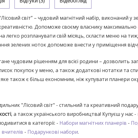
ія
Відгуки (3)
Відеоогляд
Лісовий світ” – чудовий магнітний набір, виконаний у зе
 креативністю. Допоможе своєму власнику максимально 
а легко розпланувати свій місяць, скласти меню на тиж
тання зелених ноток допоможе внести у приміщення відчут
стане чудовим рішенням для всієї родини – дозволить за
писок покупок у меню, а також додаткові нотатки та сп
 яке також є більш економним, ніж купувати планери ок
дильник "Лісовий світ" - стильний та креативний подару
кості
, а також українського виробництва! Купуєш у нас - 
дивитися в категорії: -
Набори магнітних планерів
-
По
 вчителів
-
Подарункові набори
.