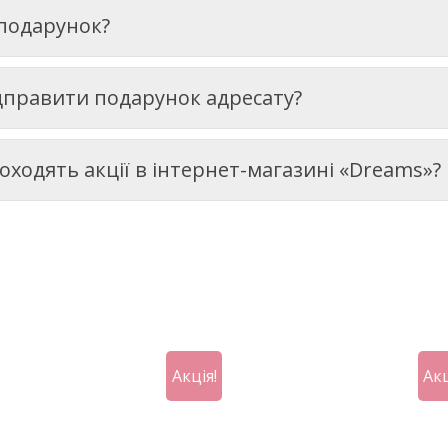
 подарунок?
ідправити подарунок адресату?
роходять акції в інтернет-магазині «Dreams»?
Акція!
Акц