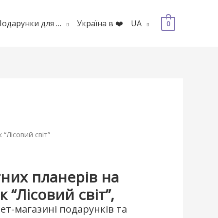
Подарунки для …
Україна в ❤️
UA
0
 “Лісовий світ”
тних планерів на
 “Лісовий світ”,
ет-магазині подарунків та