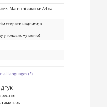
ик, Магнітні замітки А4 на
тім стирати надписи; в
ву у головному меню)
n all languages (3)
ідгук
дреса не
тиметься.