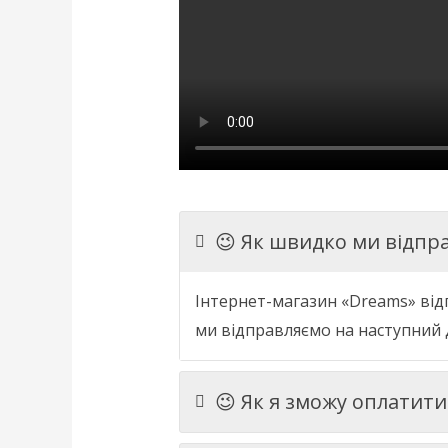
😉 Як швидко ми відпр
Інтернет
-
магазин
«
Dreams
»
від
ми
відправляємо
на
наступний
😉 Як я зможу оплатит