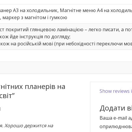
анер А3 на холодильник, Магнітне меню А4 на холодильн
 маркер з магнітом і гумкою
ст покритий глянцевою ламінацією – легко писати, а по
кож йде інструкція по догляду;
кож на російській мові (при небохідності переключи мо
гнітних планерів на
Show reviews i
віт”
Додати в
1
Ваша e-mail а
ая. Хорошо держится на
оприлюднюва