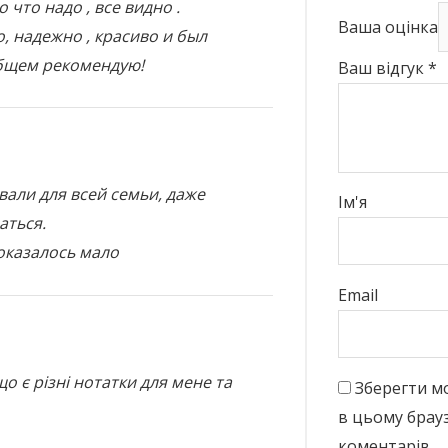
 что надо , все видно .
Ваша оцінка
, надежно , красиво и был
общем рекомендую!
Ваш відгук
*
вали для всей семьи, даже
Ім'я
аться.
оказалось мало
Email
о є різні нотатки для мене та
Зберегти моє
в цьому брау
коментарів.