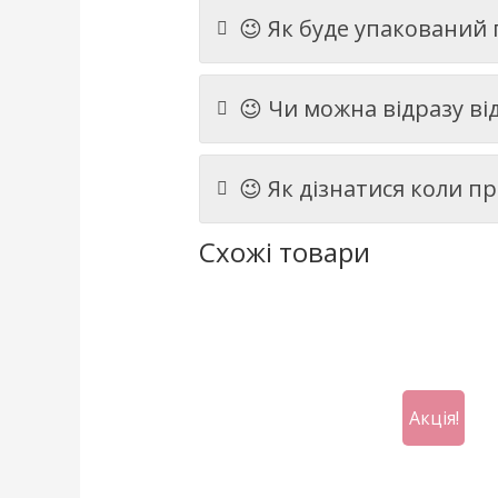
😉 Як буде упакований
😉 Чи можна відразу в
😉 Як дізнатися коли п
Схожі товари
Акція!