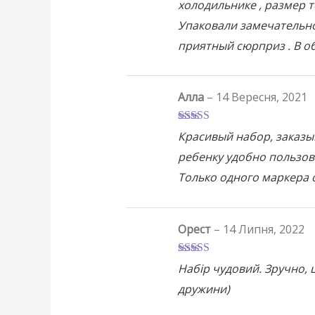
холодильнике , размер то
Упаковали замечательно
приятный сюрприз . В 
Алла
–
14 Вересня, 2021
Оцінено
Красивый набор, заказы
в
4
з 5
ребенку удобно пользов
Только одного маркера 
Орест
–
14 Липня, 2022
Оцінено в
5
Набір чудовий. Зручно, щ
з 5
дружини)