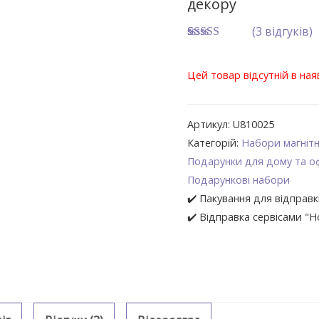
декору
(
3
відгуків)
Рейтинг
3
4.6666666666667
з 5 на
Цей товар відсутній в ная
основі
опитування
покупців
Артикул:
U810025
Категорій:
Набори магнітн
Подарунки для дому та о
Подарункові набори
✔️ Пакування для відправк
✔️ Відправка сервісами "