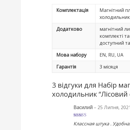
Комплектація
Магнітний пл
холодильник,
Додатково
магнітний ли
комплекті та
доступний та
Мова набору
EN, RU, UA
Гарантія
3 місяця
3 відгуки для
Набір ма
холодильник “Лісовий с
Василий
–
25 Липня, 202
Оцінено в
5
Классная штука . Удобн
з 5