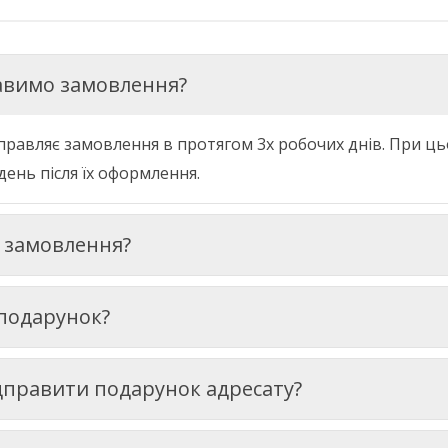
авимо замовлення?
правляє
замовлення
в
протягом 3х
робочих
днів
.
При
ць
день
після
їх
оформлення
.
и замовлення?
 подарунок?
ідправити подарунок адресату?