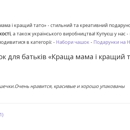
мама і кращий тато» - стильний та креативний подаруно
кості
, а також українського виробництва! Купуєш у нас - 
дивитися в категорії: -
Набори чашок
-
Подарунки на Н
к для батьків «Краща мама і кращий 
шечки.Очень нравится, красивые и хорошо упакованы
1)