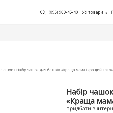
(095) 903-45-40
Усі товари
 чашок
/ Набір чашок для батьків «Краща мама і кращий тато»
Набір чашок
«Краща мама
придбати в інтерн