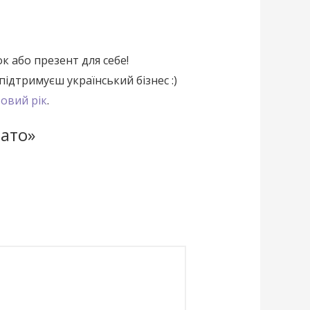
к або презент для себе!
підтримуєш український бізнес :)
овий рік
.
тато»