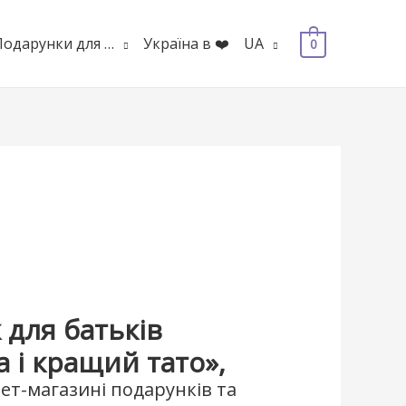
Подарунки для …
Україна в ❤️
UA
0
 для батьків
 і кращий тато»,
ет-магазині подарунків та