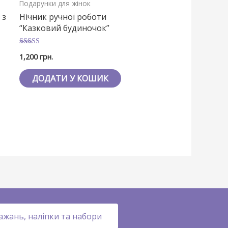
Подарунки для жінок
 з
Нічник ручної роботи
“Казковий будиночок”
Оцінено в
1,200
грн.
5
з 5
ДОДАТИ У КОШИК
ажань, наліпки та набори