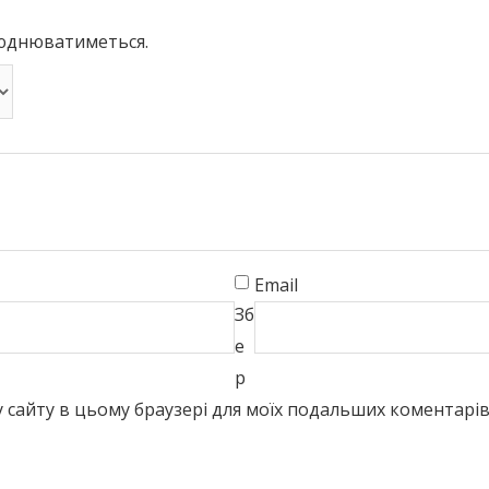
люднюватиметься.
Email
Зб
е
р
есу сайту в цьому браузері для моїх подальших коментарів