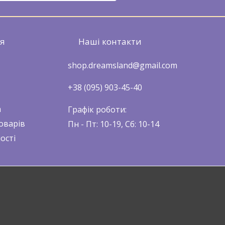
ія
Наші контакти
shop.dreamsland@gmail.com
+38 (095) 903-45-40
а
Графік роботи:
оварів
Пн - Пт: 10-19, Сб: 10-14
ості