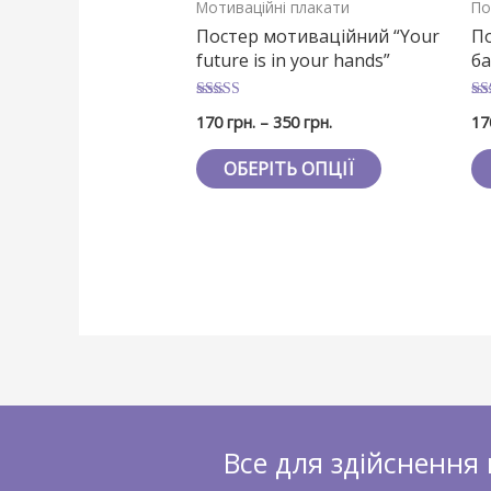
Мотиваційні плакати
По
Постер мотиваційний “Your
По
future is in your hands”
ба
Оцінено в
Оц
170
грн.
–
350
грн.
1
5
5
з 5
з 5
ОБЕРІТЬ ОПЦІЇ
Все для здійснення