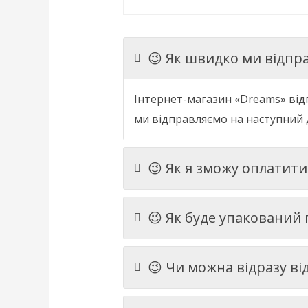
😉 Як швидко ми відпр
Інтернет
-
магазин
«
Dreams
»
від
ми
відправляємо
на
наступний
😉 Як я зможу оплатит
😉 Як буде упакований
😉 Чи можна відразу в