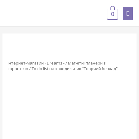
0
Інтернет-магазин «Dreams»
/
Магнітні планери з
гарантією
/ To do list на холодильник “Творчий безлад”