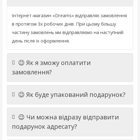
Інтернет
-
магазин
«
Dreams
»
відправляє
замовлення
в
протягом 3х
робочих
днів
.
При
цьому
більшу
частину
замовлень
ми
відправляємо
на
наступний
день
після
їх
оформлення
.
😉 Як я зможу оплатити
замовлення?
😉 Як буде упакований подарунок?
😉 Чи можна відразу відправити
подарунок адресату?