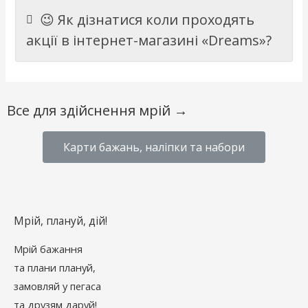
😉 Як дізнатися коли проходять
акції в інтернет-магазині «Dreams»?
Все для здійснення мрій →
Карти бажань, наліпки та набори
Мрій, плануй, дій!
Мрій бажання
та плани плануй,
замовляй у пегаса
та друзям даруй!