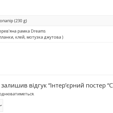
папір (230 g)
ерев'яна рамка Dreams
 планки, клей, мотузка джутова )
залишив відгук “Інтер’єрний постер “Сн
люднюватиметься.