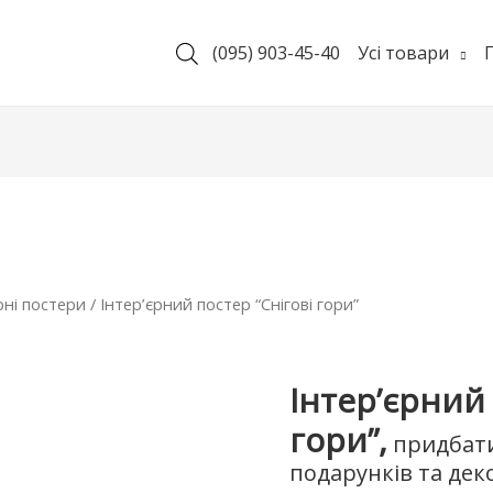
(095) 903-45-40
Усі товари
рні постери
/ Інтер’єрний постер “Снігові гори”
Інтер’єрний 
гори”,
придбати
подарунків та дек