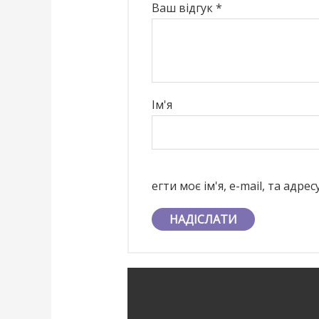
Ваш відгук
*
Ім'я
егти моє ім'я, e-mail, та адр