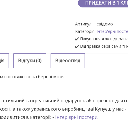
ПРИДБАТИ В 1 КЛ
Артикул:
Невідомо
Категорія:
Інтер'єрні пост
✔️ Пакування для відправк
✔️ Відправка сервісами "
ія
Відгуки (0)
Відеоогляд
 снігових гір на березі моря.
" - стильний та креативний подарунок або презент для се
кості
, а також українського виробництва! Купуєш у нас - 
дивитися в категорії: -
Інтер'єрні постери
.