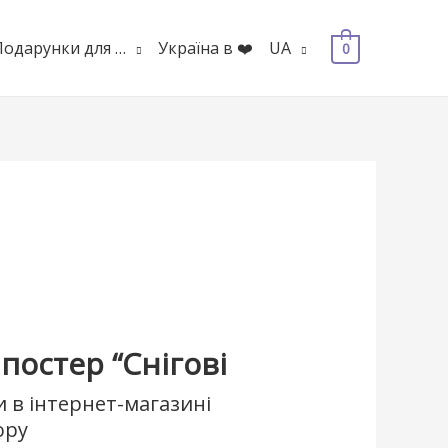
Подарунки для …
Україна в ❤️
UA
0
постер “Снігові
 в інтернет-магазині
ору