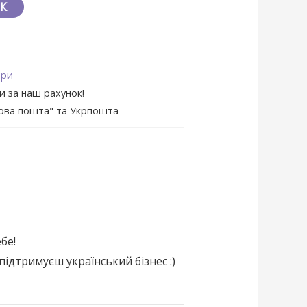
ІК
ери
и за наш рахунок!
Нова пошта" та Укрпошта
бе!
підтримуєш український бізнес :)