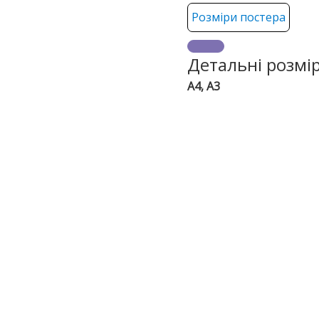
Розміри постера
Детальні розмі
А4, А3