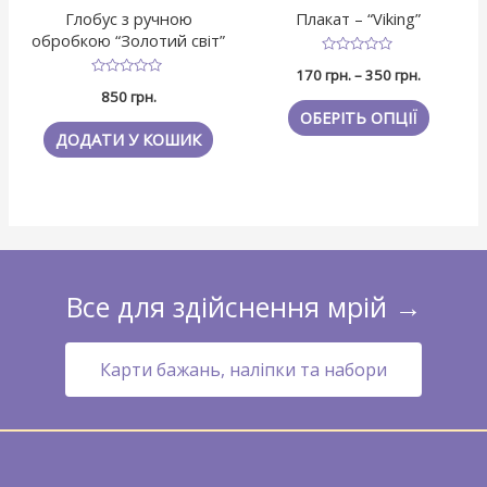
Глобус з ручною
Плакат – “Viking”
обробкою “Золотий світ”
Оцінено
170
грн.
–
350
грн.
в
Оцінено
0
850
грн.
в
з
0
ОБЕРІТЬ ОПЦІЇ
5
з
ДОДАТИ У КОШИК
5
Все для здійснення мрій →
Карти бажань, наліпки та набори