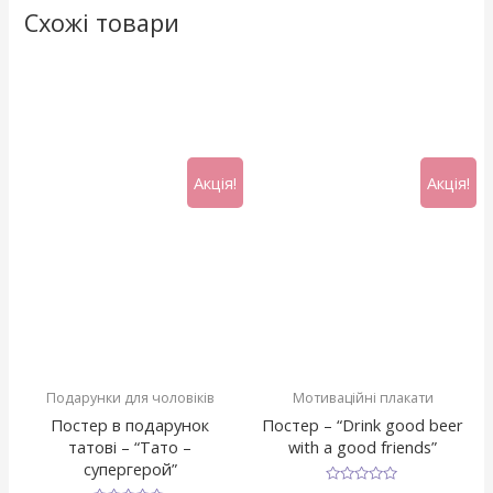
Схожі товари
Акція!
Акція!
Подарунки для чоловіків
Мотиваційні плакати
Постер в подарунок
Постер – “Drink good beer
татові – “Тато –
with a good friends”
супергерой”
Оцінено