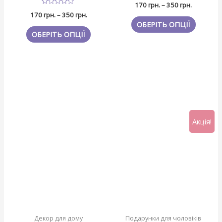
170
грн.
–
350
грн.
в
Оцінено
0
170
грн.
–
350
грн.
в
з
0
ОБЕРІТЬ ОПЦІЇ
5
з
ОБЕРІТЬ ОПЦІЇ
5
Акція!
Декор для дому
Подарунки для чоловіків