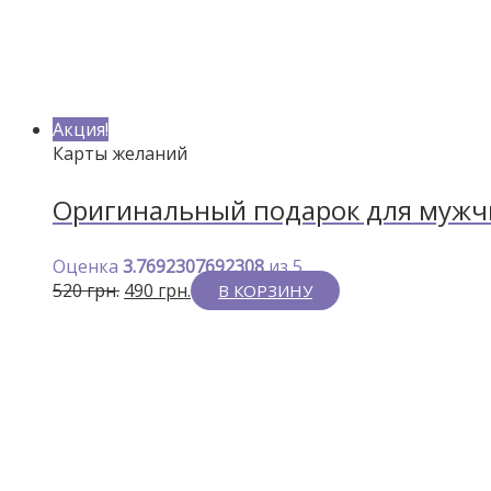
Акция!
Карты желаний
Оригинальный подарок для мужчин
Оценка
3.7692307692308
из 5
520
грн.
490
грн.
В КОРЗИНУ