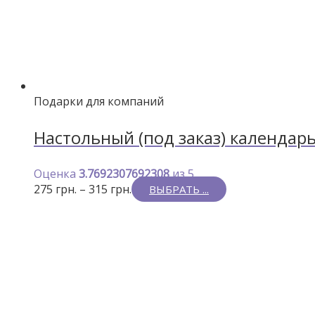
Подарки для компаний
Настольный (под заказ) календа
Оценка
3.7692307692308
из 5
275
грн.
–
315
грн.
ВЫБРАТЬ ...