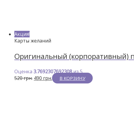
Акция!
Карты желаний
Оригинальный (корпоративный) по
Оценка
3.7692307692308
из 5
520
грн.
490
грн.
В КОРЗИНУ