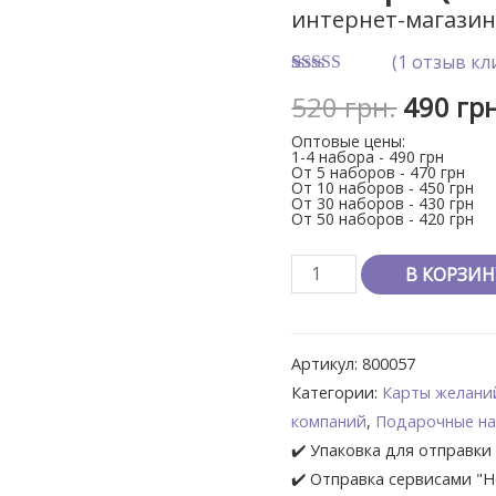
интернет-магазин
(
1
отзыв кл
Рейтинг
1
5
520
грн.
490
грн
из 5 на
основе
Оптовые цены:
опроса
1-4 набора - 490 грн
пользователя
От 5 наборов - 470 грн
От 10 наборов - 450 грн
От 30 наборов - 430 грн
От 50 наборов - 420 грн
В КОРЗИН
Артикул:
800057
Категории:
Карты желани
компаний
,
Подарочные н
✔️ Упаковка для отправки 
✔️ Отправка сервисами "