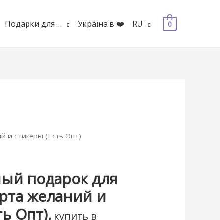
Подарки для …
Україна в ❤️
RU
0
й и стикеры (Есть Опт)
ый подарок для
рта желаний и
ь Опт),
купить в