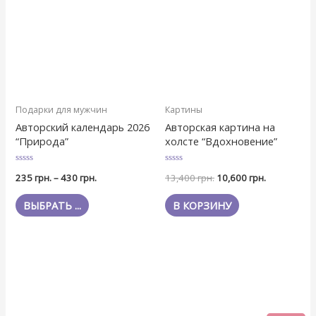
Подарки для мужчин
Картины
Авторский календарь 2026
Авторская картина на
“Природа”
холсте “Вдохновение”
Оценка
Оценка
235
грн.
–
430
грн.
13,400
грн.
10,600
грн.
0
0
из
из
5
5
ВЫБРАТЬ ...
В КОРЗИНУ