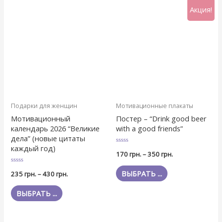
Акция!
Подарки для женщин
Мотивационные плакаты
Мотивационный
Постер – “Drink good beer
календарь 2026 “Великие
with a good friends”
дела” (новые цитаты
каждый год)
Оценка
170
грн.
–
350
грн.
0
из
5
Оценка
ВЫБРАТЬ ...
235
грн.
–
430
грн.
0
из
5
ВЫБРАТЬ ...