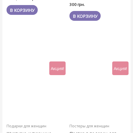
Оценка
из
300
грн.
0
5
из
В КОРЗИНУ
5
В КОРЗИНУ
Акция!
Акция!
Подарки для женщин
Постеры для женщин