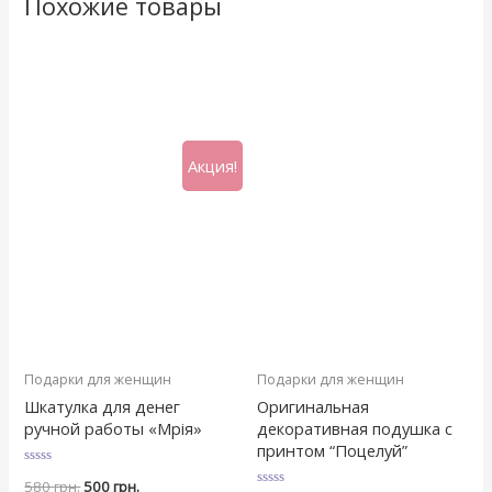
Похожие товары
Акция!
Подарки для женщин
Подарки для женщин
Шкатулка для денег
Оригинальная
ручной работы «Мрія»
декоративная подушка с
принтом “Поцелуй”
Оценка
580
грн.
500
грн.
0