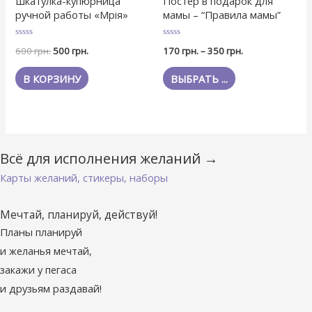
Шкатулка-купюрница
Постер в подарок для
ручной работы «Мрія»
мамы – “Правила мамы”
Оценка
Оценка
600
грн.
500
грн.
170
грн.
–
350
грн.
0
0
из
из
5
5
В КОРЗИНУ
ВЫБРАТЬ ...
Всё для исполнения желаний →
Карты желаний, стикеры, наборы
Мечтай, планируй, действуй!
Планы планируй
и желанья мечтай,
закажи у пегаса
и друзьям раздавай!