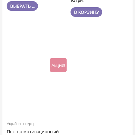
95
грн.
0
5
из
ВЫБРАТЬ ...
5
В КОРЗИНУ
Акция!
Україна в серці
Постер мотивационный