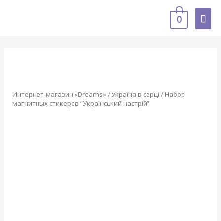
0
Интернет-магазин «Dreams»
/
Україна в серці
/ Набор
магнитных стикеров “Український настрій”