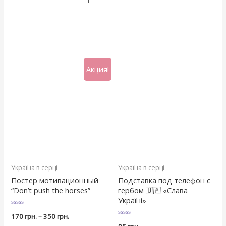
Акция!
Україна в серці
Україна в серці
Постер мотивационный
Подставка под телефон с
“Don’t push the horses”
гербом 🇺🇦 «Слава
Україні»
Оценка
170
грн.
–
350
грн.
0
Оценка
из