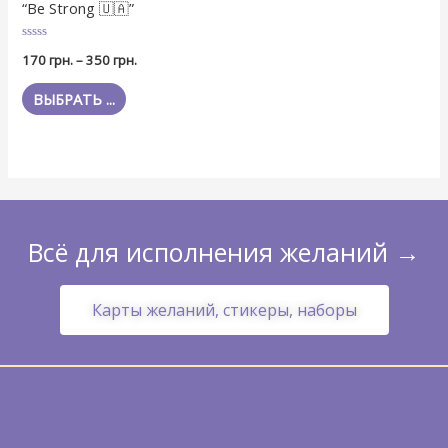
“Be Strong 🇺🇦”
Оценка
170
грн.
–
350
грн.
0
из
5
ВЫБРАТЬ ...
Всё для исполнения желаний →
Карты желаний, стикеры, наборы