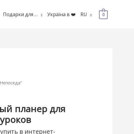
Подарки для …
Україна в ❤️
RU
0
“Непоседа”
ый планер для
 уроков
упить в интернет-