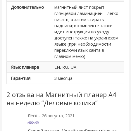
Дополнительно
магнитный лист покрыт
глянцевой ламинацией – легко
писать, а затем стирать
надписи; в комплекте также
идет инструкция по уходу
доступен также на украинском
языке (при необходимости
переключи язык сайта в
главном меню)
Язык планера
EN, RU, UA
Гарантия
3 месяца
2 отзыва на
Магнитный планер А4
на неделю “Деловые котики”
Леся
–
26 августа, 2021
Оценка
5
из
Гарний планер. Не займає багато місця на