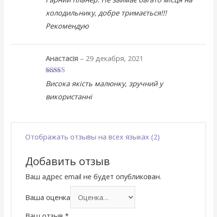
5
холодильнику, добре тримається!!!
Рекомендую
Анастасія
–
29 декабря, 2021
Оценка
5
из
Висока якість малюнку, зручний у
5
використанні
Отображать отзывы на всех языках (2)
Добавить отзыв
Ваш адрес email не будет опубликован.
Ваша оценка
Ваш отзыв
*