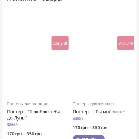
Акция!
Акция!
Постеры для женщин
Постеры для женщин
Постер – “Я люблю тебя
Постер – “Ты моё море”
до Луны”
Оценка
170
грн.
–
350
грн.
5
Оценка
из 5
170
грн.
–
350
грн.
5
из 5