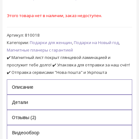
Рейтинг
2
5
из 5 на
основе
Этого товара нет в наличии, заказ недоступен.
опроса
пользователей
Артикул:
810018
Категории:
Подарки для женщин
,
Подарки на Новый год
,
Магнитные планеры с гарантией
✔️ Магнитный лист покрыт глянцевой ламинацией и
прослужит тебе долго! ✔️ Упаковка для отправки за наш счёт!
✔️ Отправка сервисами "Нова пошта" и Укрпошта
Описание
Детали
Отзывы (2)
Видеообзор