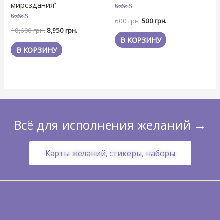
мироздания”
Оценка
600
грн.
500
грн.
5
Оценка
из 5
10,600
грн.
8,950
грн.
5
из 5
В КОРЗИНУ
В КОРЗИНУ
Всё для исполнения желаний →
Карты желаний, стикеры, наборы