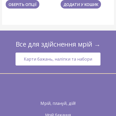
з
з
ОБЕРІТЬ ОПЦІЇ
ДОДАТИ У КОШИК
5
5
Все для здійснення мрій →
Карти бажань, наліпки та набори
Мрій, плануй, дій!
Мрій бажання