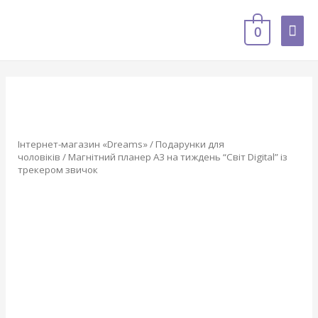
0
Інтернет-магазин «Dreams»
/
Подарунки для
чоловіків
/ Магнітний планер А3 на тиждень “Світ Digital” із
трекером звичок