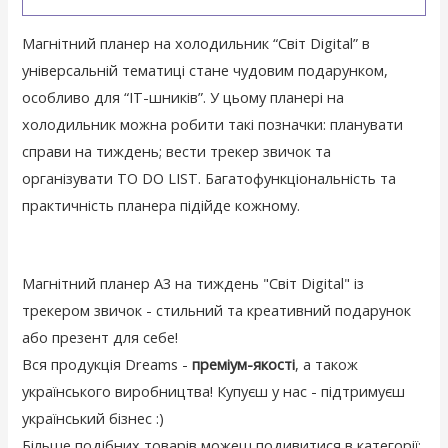
Магнітний планер на холодильник “Світ Digital” в
універсальній тематиці стане чудовим подарунком,
особливо для “IT-шників”. У цьому планері на
холодильник можна робити такі позначки: планувати
справи на тиждень; вести трекер звичок та
організувати TO DO LIST. Багатофункціональність та
практичність планера підійде кожному.
Магнітний планер А3 на тиждень "Світ Digital" із
трекером звичок - стильний та креативний подарунок
або презент для себе!
Вся продукція Dreams -
преміум-якості
, а також
українського виробництва! Купуєш у нас - підтримуєш
український бізнес :)
Більше подібних товарів можеш подивитися в категорії: