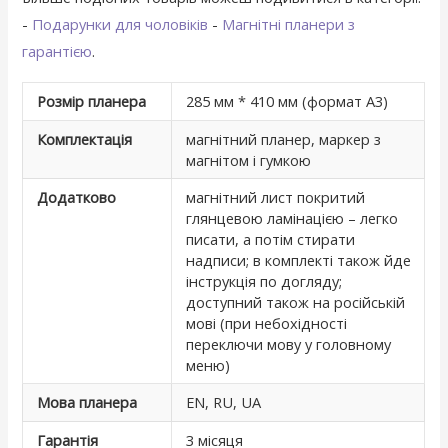
-
Подарунки для чоловіків
-
Магнітні планери з
гарантією
.
Розмір планера
285 мм * 410 мм (формат А3)
Комплектація
магнітний планер, маркер з
магнітом і гумкою
Додатково
магнітний лист покритий
глянцевою ламінацією – легко
писати, а потім стирати
надписи; в комплекті також йде
інструкція по догляду;
доступний також на російській
мові (при небохідності
переключи мову у головному
меню)
Мова планера
EN, RU, UA
Гарантія
3 місяця