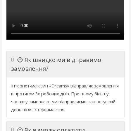
😉 Як швидко ми відправимо
замовлення?
Інтернет
-
магазин
«
Dreams
»
відправляє
замовлення
в
протягом 3х
робочих
днів
.
При
цьому
більшу
частину
замовлень
ми
відправляємо
на
наступний
день
після
їх
оформлення
.
😉 Як я зможу оплатити