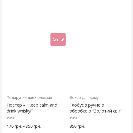
Акція!
Подарунки для чоловіків
Декор для дому
Постер – “Keep calm and
Глобус з ручною
drink whisky!”
обробкою “Золотий світ”
Оцінено
Оцінено
170
грн.
–
350
грн.
850
грн.
в
в
0
0