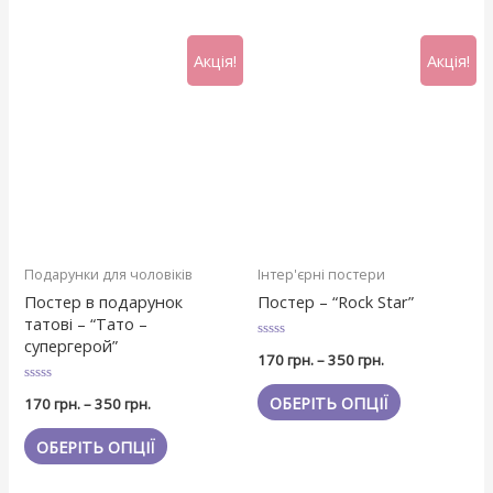
Акція!
Акція!
Подарунки для чоловіків
Інтер'єрні постери
Постер в подарунок
Постер – “Rock Star”
татові – “Тато –
супергерой”
Оцінено
170
грн.
–
350
грн.
в
0
з
Оцінено
ОБЕРІТЬ ОПЦІЇ
170
грн.
–
350
грн.
5
в
0
з
ОБЕРІТЬ ОПЦІЇ
5