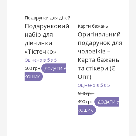
Подарунки для дітей
Подарунковий
Карти бажань
Оригінальний
набір для
подарунок для
дівчинки
чоловіків –
«Тістечко»
Карта бажань
Оцінено в
5
з 5
та стікери (Є
500
грн.
ДОДАТИ У
Опт)
КОШИК
Оцінено в
5
з 5
520
грн.
490
грн.
ДОДАТИ У
КОШИК