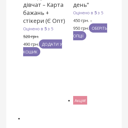
дівчат – Карта
день”
бажань +
Оцінено в
5
з 5
стікери (Є Опт)
450
грн.
–
950
грн.
ОБЕРІТЬ
Оцінено в
5
з 5
ОПЦІЇ
520
грн.
490
грн.
ДОДАТИ У
КОШИК
Акція!