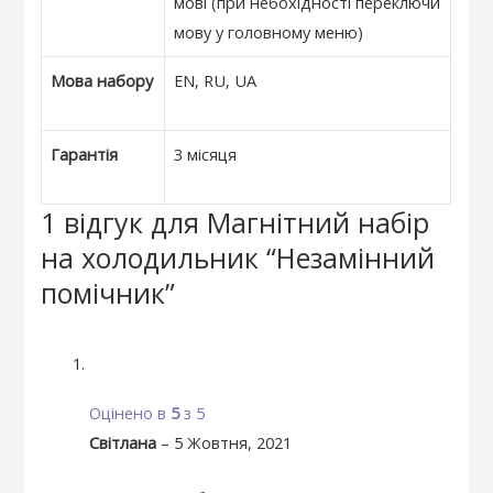
мові (при небохідності переключи
мову у головному меню)
Мова набору
EN, RU, UA
Гарантія
3 місяця
1 відгук для
Магнітний набір
на холодильник “Незамінний
помічник”
Оцінено в
5
з 5
Світлана
–
5 Жовтня, 2021