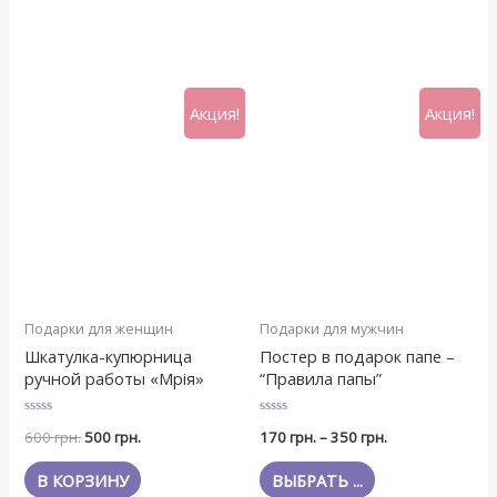
Акция!
Акция!
Подарки для женщин
Подарки для мужчин
Шкатулка-купюрница
Постер в подарок папе –
ручной работы «Мрія»
“Правила папы”
Оценка
Оценка
600
грн.
500
грн.
170
грн.
–
350
грн.
0
0
из
из
5
5
В КОРЗИНУ
ВЫБРАТЬ ...