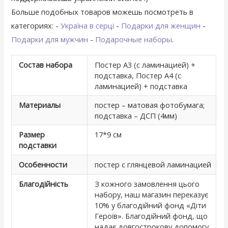
Больше подобных товаров можешь посмотреть в
категориях: -
Україна в серці
-
Подарки для женщин
-
Подарки для мужчин
-
Подарочные наборы
.
Состав набора
Постер А3 (с ламинацией) +
подставка, Постер А4 (с
ламинацией) + подставка
Материалы
постер – матовая фотобумага;
подставка – ДСП (4мм)
Размер
17*9 см
подставки
Особенности
постер с глянцевой ламинацией
Благодійність
З кожного замовлення цього
набору, наш магазин переказує
10% у благодійний фонд «Діти
Героїв». Благодійний фонд, що
надає довгострокову допомогу