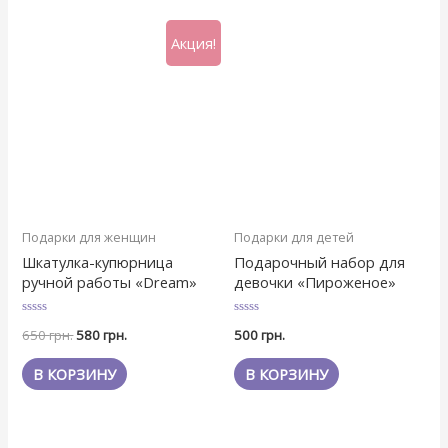
Акция!
Подарки для женщин
Подарки для детей
Шкатулка-купюрница
Подарочный набор для
ручной работы «Dream»
девочки «Пироженое»
Оценка
Оценка
650
грн.
580
грн.
500
грн.
0
0
из
из
5
5
В КОРЗИНУ
В КОРЗИНУ